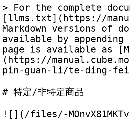
> For the complete docu
[llms.txt](https://manu
Markdown versions of do
available by appending 
page is available as [M
(https://manual.cube.mo
pin-guan-li/te-ding-fei
# 特定/非特定商品

![](/files/-MOnvX81MKTv