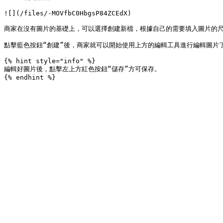
![](/files/-MOVfbC0HbgsP84ZCEdX)

商家在沒有圖片的基礎上，可以選擇創建新檔，根據自己的需要填入圖片的尺
點擊藍色按鈕“創建”後，商家就可以開始使用上方的編輯工具進行編輯圖片了
{% hint style="info" %}

編輯好圖片後，點擊左上方紅色按鈕“儲存”方可保存。
