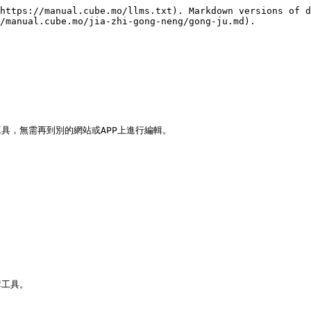
https://manual.cube.mo/llms.txt). Markdown versions of d
/manual.cube.mo/jia-zhi-gong-neng/gong-ju.md).

，無需再到別的網站或APP上進行編輯。

工具。
