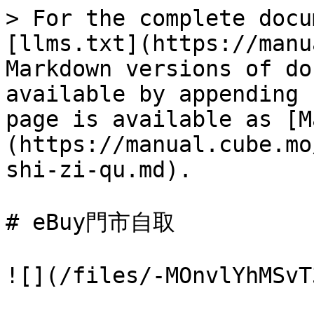
> For the complete docu
[llms.txt](https://manu
Markdown versions of do
available by appending 
page is available as [M
(https://manual.cube.mo
shi-zi-qu.md).

# eBuy門市自取

![](/files/-MOnvlYhMSvT