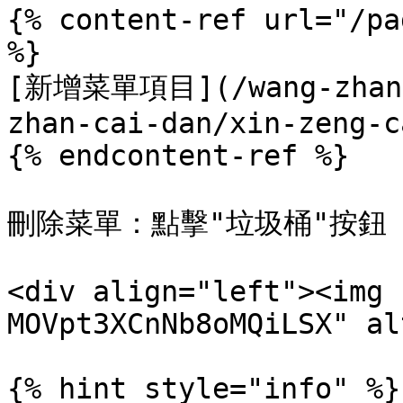
{% content-ref url="/pa
%}

[新增菜單項目](/wang-zhan-n
zhan-cai-dan/xin-zeng-c
{% endcontent-ref %}

刪除菜單：點擊"垃圾桶"按鈕

<div align="left"><img 
MOVpt3XCnNb8oMQiLSX" al
{% hint style="info" %}
