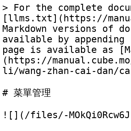
> For the complete docu
[llms.txt](https://manu
Markdown versions of do
available by appending 
page is available as [M
(https://manual.cube.mo
li/wang-zhan-cai-dan/ca
# 菜單管理

![](/files/-MOkQi0Rcw6J