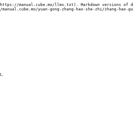
https://manual.cube.mo/llms.txt). Markdown versions of d
/manual.cube.mo/yuan-gong-zhang-hao-she-zhi/zhang-hao-gu

