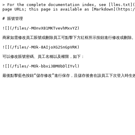
> For the complete documentation index, see [llms.txt](
page URLs; this page is available as [Markdown](https:/
# 賬號管理

![](/files/-MOnvX81MKTvevhMxvYZ)

商家如需修改員工賬號或刪除員工可點擊下方紅框所示按鈕進行修改或刪除。
![](/files/-MOk-8AIjoXG2SnGpVRK)

可以修改賬號密碼、員工名稱以及權限，如下：

![](/files/-MOk-bbxi3BM0bDlIYvl)
