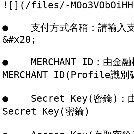
![](/files/-MOo3VObOiHH
●    支付方式名稱：請輸入
&#x20;

●    MERCHANT ID：
MERCHANT ID(Profile識別碼
●    Secret Key(密
Secret Key(密錀)
