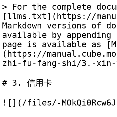
> For the complete docu
[llms.txt](https://manu
Markdown versions of do
available by appending 
page is available as [M
(https://manual.cube.mo
zhi-fu-fang-shi/3.-xin-
# 3. 信用卡

![](/files/-MOkQi0Rcw6J