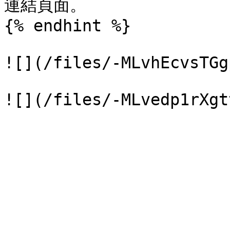
連結頁面。

{% endhint %}

![](/files/-MLvhEcvsTGg