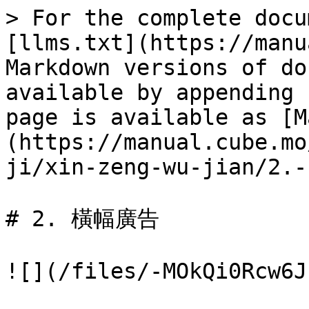
> For the complete docu
[llms.txt](https://manu
Markdown versions of do
available by appending 
page is available as [M
(https://manual.cube.mo
ji/xin-zeng-wu-jian/2.-
# 2. 橫幅廣告

![](/files/-MOkQi0Rcw6J