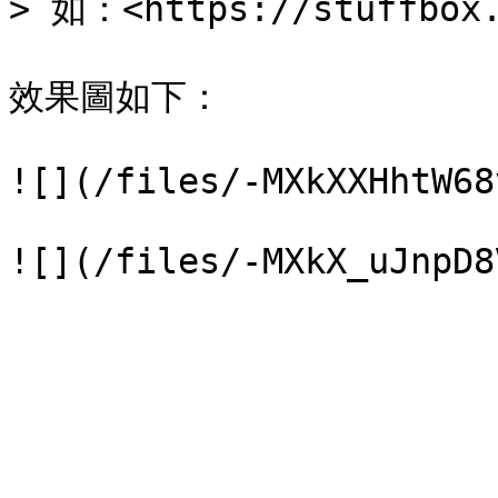
> 如：<https://stuffbox.
效果圖如下：

![](/files/-MXkXXHhtW68