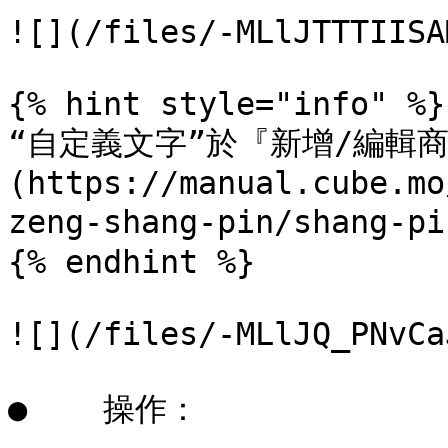
![](/files/-MLlJTTTIISA
{% hint style="info" %}

“自定義文字”於『新增/編輯
(https://manual.cube.mo
zeng-shang-pin/shang-
{% endhint %}

![](/files/-MLlJQ_PNvCa
●    操作：
