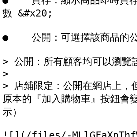
●    貨存：顯示商品即時
數 &#x20;

●    公開：可選擇該商品的公
> 公開：所有顧客均可以瀏覽該
>

> 店鋪限定：公開在網店上，
原本的『加入購物車』按鈕會
示）

![](/files/-MLlGFaXnThf