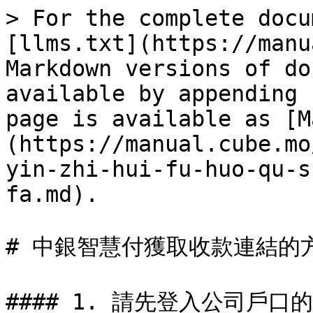
> For the complete docu
[llms.txt](https://manu
Markdown versions of do
available by appending 
page is available as [M
(https://manual.cube.mo
yin-zhi-hui-fu-huo-qu-s
fa.md).

# 中銀智慧付獲取收款連結的方
#### 1. 請先登入公司戶口