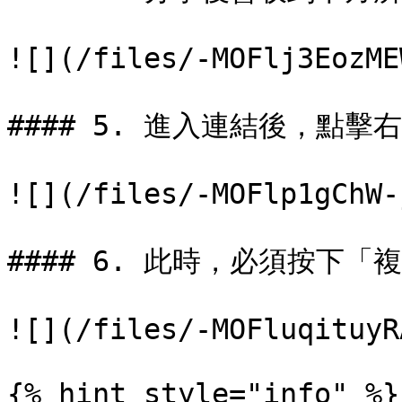
![](/files/-MOFlj3EozME
#### 5. 進入連結後，點擊右
![](/files/-MOFlp1gChW-
#### 6. 此時，必須按下
![](/files/-MOFluqituyR
{% hint style="info" %}
