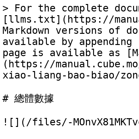
> For the complete docu
[llms.txt](https://manu
Markdown versions of do
available by appending 
page is available as [M
(https://manual.cube.mo
xiao-liang-bao-biao/zon
# 總體數據

![](/files/-MOnvX81MKTv