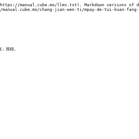
https://manual.cube.mo/llms.txt). Markdown versions of d
/manual.cube.mo/chang-jian-wen-ti/mpay-de-tui-kuan-fang-
」按鈕。
