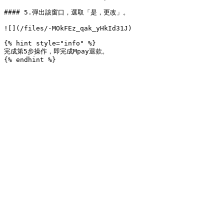
#### 5.彈出該窗口，選取「是，更改」。

![](/files/-MOkFEz_qak_yHkId31J)

{% hint style="info" %}

完成第5步操作，即完成Mpay退款。
