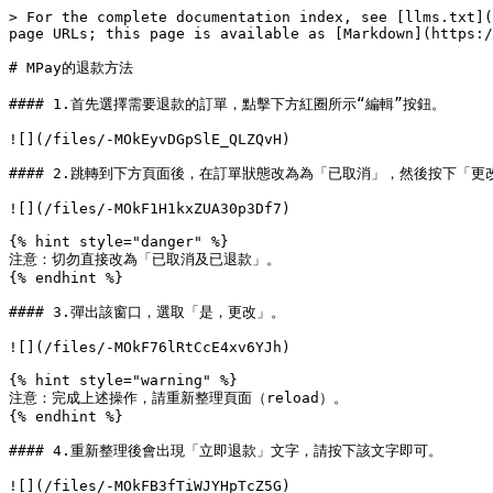
> For the complete documentation index, see [llms.txt](
page URLs; this page is available as [Markdown](https:/
# MPay的退款方法

#### 1.首先選擇需要退款的訂單，點擊下方紅圈所示“編輯”按鈕。

![](/files/-MOkEyvDGpSlE_QLZQvH)

#### 2.跳轉到下方頁面後，在訂單狀態改為為「已取消」，然後按下「更改
![](/files/-MOkF1H1kxZUA30p3Df7)

{% hint style="danger" %}

注意：切勿直接改為「已取消及已退款」。

{% endhint %}

#### 3.彈出該窗口，選取「是，更改」。

![](/files/-MOkF76lRtCcE4xv6YJh)

{% hint style="warning" %}

注意：完成上述操作，請重新整理頁面（reload）。

{% endhint %}

#### 4.重新整理後會出現「立即退款」文字，請按下該文字即可。

![](/files/-MOkFB3fTiWJYHpTcZ5G)
