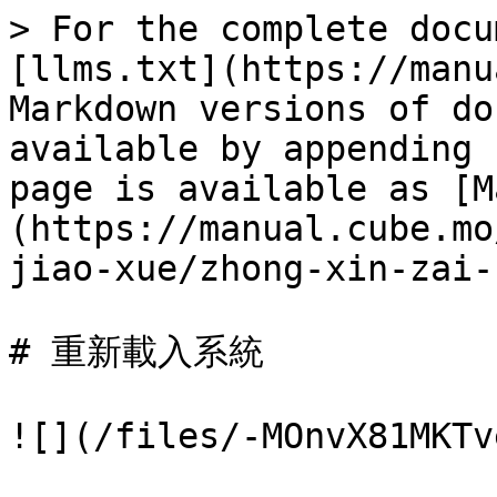
> For the complete docu
[llms.txt](https://manu
Markdown versions of do
available by appending 
page is available as [M
(https://manual.cube.mo
jiao-xue/zhong-xin-zai-
# 重新載入系統

![](/files/-MOnvX81MKTv